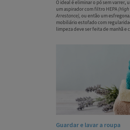
O ideal é eliminar o pó sem varrer
um aspirador com filtro HEPA
(High 
Arrestance),
ou então um esfregona.
mobiliário estofado com regularidad
limpeza deve ser feita de manhã e c
Guardar e lavar a roupa