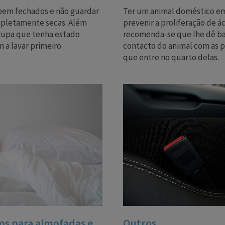
 bem fechados e não guardar
Ter um animal doméstico em 
mpletamente secas. Além
prevenir a proliferação de á
roupa que tenha estado
recomenda-se que lhe dê ba
a lavar primeiro.
contacto do animal com as 
que entre no quarto delas.
os para almofadas e
Outros