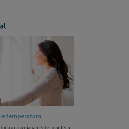
al
e e temperatura
 toda a casa diariamente, manter a