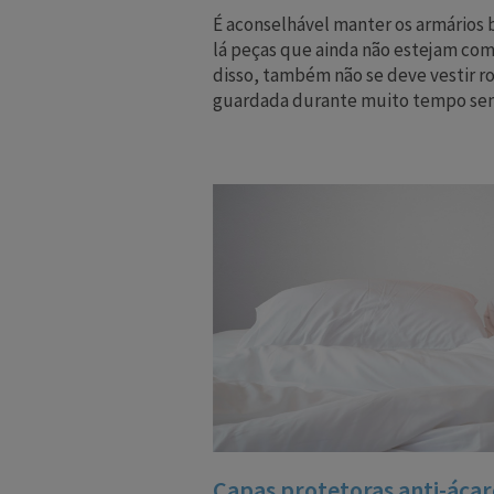
É aconselhável manter os armários
lá peças que ainda não estejam co
disso, também não se deve vestir 
guardada durante muito tempo sem 
Capas protetoras anti-ácar