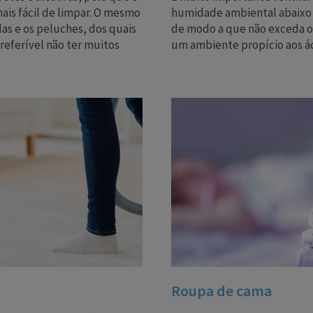
ais fácil de limpar. O mesmo
humidade ambiental abaixo 
das e os peluches, dos quais
de modo a que não exceda os
referível não ter muitos
um ambiente propício aos ác
Roupa de cama