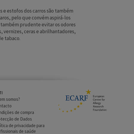
s e estofos dos carros são também
caros, pelo que convém aspirá-los
é também prudente evitar os odores
 vernizes, ceras e abrilhantadores,
de tabaco.
TI
em somos?
ntacto
ndições de compra
otecção de Dados
ítica de privacidade para
fissionais de saúde