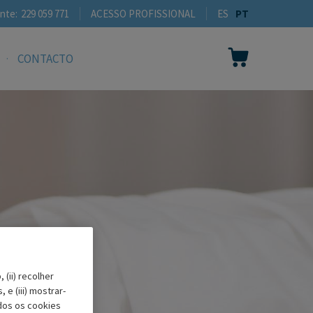
nte:
229 059 771
ACESSO PROFISSIONAL
ES
PT
CONTACTO
 (ii) recolher
e (iii) mostrar-
dos os cookies