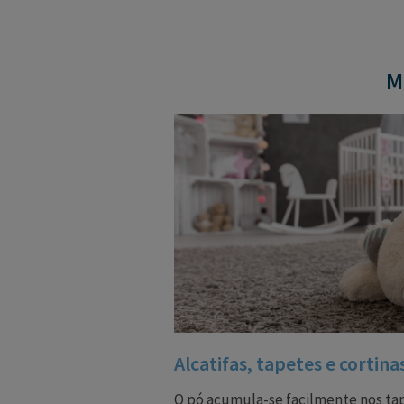
M
Alcatifas, tapetes e cortina
O pó acumula-se facilmente nos tape