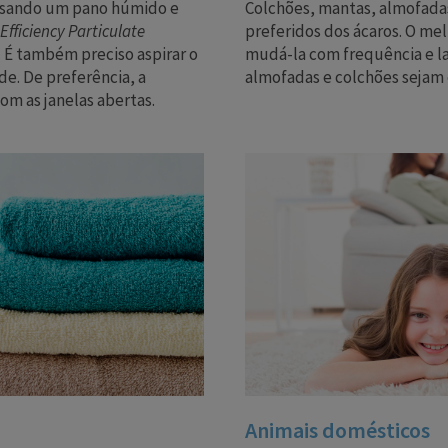
, usando um pano húmido e
Colchões, mantas, almofadas
Efficiency Particulate
preferidos dos ácaros. O mel
 É também preciso aspirar o
mudá-la com frequência e l
e. De preferência, a
almofadas e colchões sejam 
om as janelas abertas.
Animais domésticos