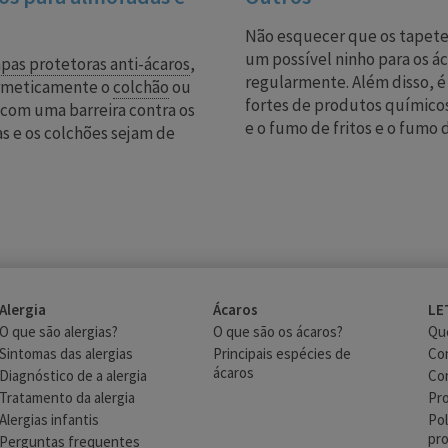
Não esquecer que os tapete
um possível ninho para os á
pas protetoras anti-ácaros
,
regularmente. Além disso, 
ermeticamente o
colchão
ou
fortes de produtos químicos,
com uma barreira contra os
e o fumo de fritos e o fumo 
as e os colchões sejam de
.
Alergia
Ácaros
LE
O que são alergias?
O que são os ácaros?
Qu
Sintomas das alergias
Principais espécies de
Co
ácaros
Diagnóstico de a alergia
Co
Tratamento da alergia
Pr
Alergias infantis
Pol
pro
Perguntas frequentes