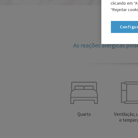
clicando em “Ac
“Rejeitar cook
Configu
As reações alérgicas pod
Quarto
Ventilação,
e temper