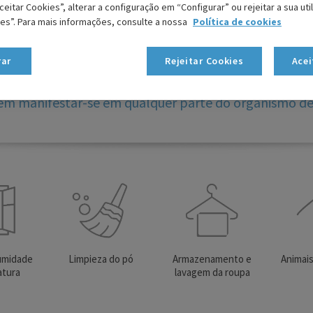
eitar Cookies”, alterar a configuração em “Configurar” ou rejeitar a sua ut
ies”. Para mais informações, consulte a nossa
Política de cookies
Conselhos para prevenir os ácaro
rar
Rejeitar Cookies
Acei
em manifestar-se em qualquer parte do organismo de 
 umidade
Limpieza do pó
Armazenamento e
Animai
atura
lavagem da roupa