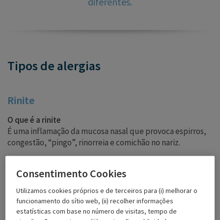
diferentes.
Tipos de alergias
Rinite
O que é a rinite
É uma inflamação da mucosa nasal que provoca espirros,
congestão, “pingo”, rinorreia e comichão no nariz.
Causas
Consentimento Cookies
Pólen, ácaros do pó, mofo ou pelos de animais.
Sintomas
Utilizamos cookies próprios e de terceiros para (i) melhorar o
funcionamento do sítio web, (ii) recolher informações
Os sintomas variam de acordo com a região e o tipo de
estatísticas com base no número de visitas, tempo de
habitat. As causas da rinite alérgica podem ser