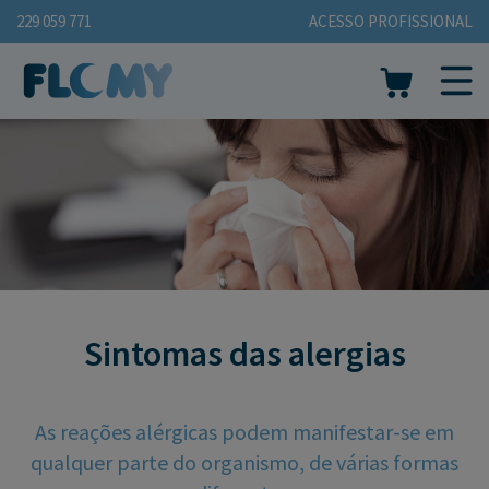
229 059 771
ACESSO PROFISSIONAL
Sintomas das alergias
As reações alérgicas podem manifestar-se em
qualquer parte do organismo, de várias formas