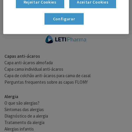
Rejeitar Cookies
Aceitar Cookies
Configurar
Capas anti-ácaros
Capa anti-ácaros almofada
Capa cama individual anti-ácaros
Capa de colchão anti-ácaros para cama de casal
Perguntas frequentes sobre as capas FLOMY
Alergia
O que são alergias?
Sintomas das alergias
Diagnóstico de a alergia
Tratamento da alergia
Alergias infantis