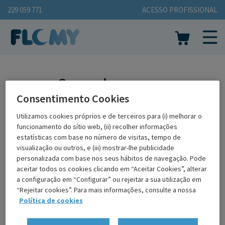
229 059 771
ACESSO PROFISSIONAL
Carro de compra
Consentimento Cookies
Utilizamos cookies próprios e de terceiros para (i) melhorar o
funcionamento do sítio web, (ii) recolher informações
estatísticas com base no número de visitas, tempo de
visualização ou outros, e (iii) mostrar-lhe publicidade
Carro de compra
Dados do pedido
Resumo do pedido
personalizada com base nos seus hábitos de navegação. Pode
aceitar todos os cookies clicando em “Aceitar Cookies”, alterar
a configuração em “Configurar” ou rejeitar a sua utilização em
A cesta està vazia.
“Rejeitar cookies”. Para mais informações, consulte a nossa
Política de cookies